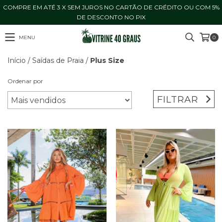
COMPRE EM ATÉ 3 X SEM JUROS NO CARTÃO DE CRÉDITO OU COM 5%
DE DESCONTO NO PIX
MENU
0
Início
/
Saídas de Praia
/
Plus Size
Ordenar por
FILTRAR